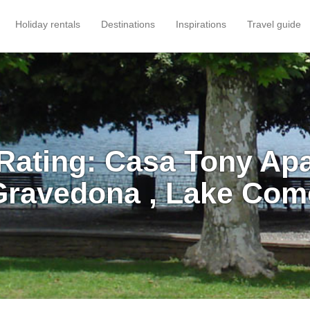
Holiday rentals
Destinations
Inspirations
Travel guide
Rating: Casa Tony Ap
Gravedona , Lake Com