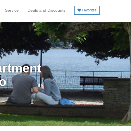
Service
Deals and Discounts
Favorites
artment
o