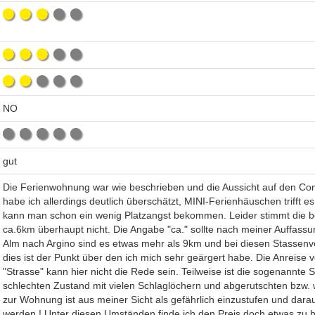
NO
gut
Die Ferienwohnung war wie beschrieben und die Aussicht auf den Co
habe ich allerdings deutlich überschätzt, MINI-Ferienhäuschen trifft 
kann man schon ein wenig Platzangst bekommen. Leider stimmt die 
ca.6km überhaupt nicht. Die Angabe "ca." sollte nach meiner Auffas
Alm nach Argino sind es etwas mehr als 9km und bei diesen Stassenve
dies ist der Punkt über den ich mich sehr geärgert habe. Die Anreise
"Strasse" kann hier nicht die Rede sein. Teilweise ist die sogenannte S
schlechten Zustand mit vielen Schlaglöchern und abgerutschten bzw. 
zur Wohnung ist aus meiner Sicht als gefährlich einzustufen und dar
werden ! Unter diesen Umständen finde ich den Preis doch etwas zu 