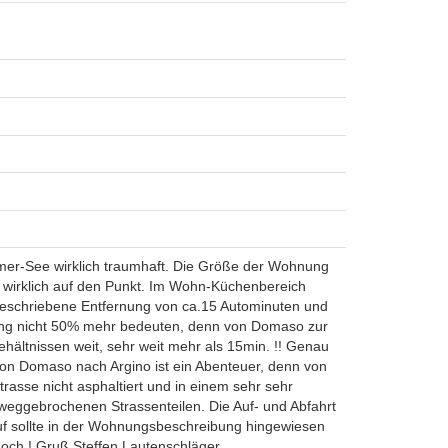
mer-See wirklich traumhaft. Die Größe der Wohnung
es wirklich auf den Punkt. Im Wohn-Küchenbereich
beschriebene Entfernung von ca.15 Autominuten und
sung nicht 50% mehr bedeuten, denn von Domaso zur
hältnissen weit, sehr weit mehr als 15min. !! Genau
 von Domaso nach Argino ist ein Abenteuer, denn von
trasse nicht asphaltiert und in einem sehr sehr
weggebrochenen Strassenteilen. Die Auf- und Abfahrt
auf sollte in der Wohnungsbeschreibung hingewiesen
hoch ! Gruß Steffen Lautenschläger