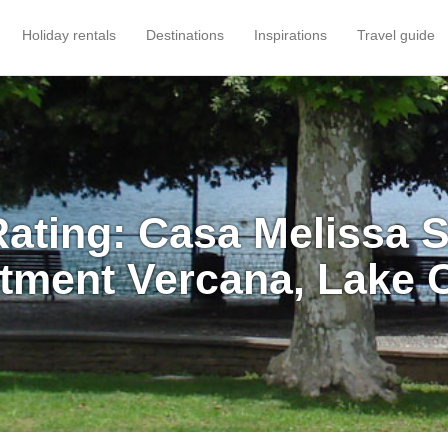
Holiday rentals
Destinations
Inspirations
Travel guide
Rating: Casa Melissa 
tment Vercana, Lake